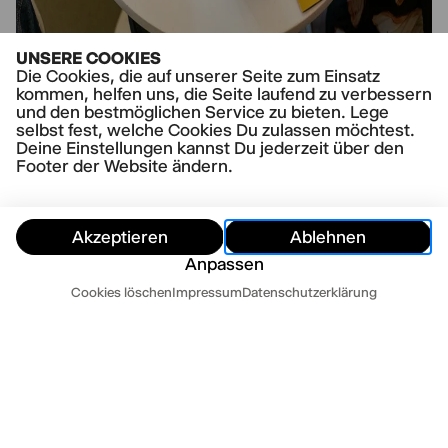
UNSERE COOKIES
Herunterladen
Die Cookies, die auf unserer Seite zum Einsatz
JPG | (3.7 MB)
kommen, helfen uns, die Seite laufend zu verbessern
und den bestmöglichen Service zu bieten. Lege
selbst fest, welche Cookies Du zulassen möchtest.
Deine Einstellungen kannst Du jederzeit über den
Footer der Website ändern.
Akzeptieren
Ablehnen
Anpassen
Termine
Cookies löschen
Impressum
Datenschutzerklärung
Ausblenden
Heute
Morgen
Kontakt
Newsletter
Presse
Impressum
Datenschutz
AGB
Cookie Einstellungen