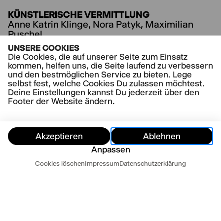
KÜNSTLERISCHE VERMITTLUNG
Anne Katrin Klinge, Nora Patyk, Maximilian
Puschel,
Angelina Akosua Darko (FSJ Kultur)
UNSERE COOKIES
040 32814 139
Die Cookies, die auf unserer Seite zum Einsatz
mitmachen@thalia-theater.de
kommen, helfen uns, die Seite laufend zu verbessern
und den bestmöglichen Service zu bieten. Lege
selbst fest, welche Cookies Du zulassen möchtest.
Deine Einstellungen kannst Du jederzeit über den
Footer der Website ändern.
Akzeptieren
Ablehnen
Anpassen
Termine
Cookies löschen
Impressum
Datenschutzerklärung
Ausblenden
Heute
Morgen
Kontakt
Newsletter
Presse
Impressum
Datenschutz
AGB