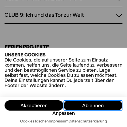
CLUB 9: Ich und das Tor zur Welt
FERIENPROJEKTE
UNSERE COOKIES
Herbstferienprojekt: Tier im Körper
Die Cookies, die auf unserer Seite zum Einsatz
kommen, helfen uns, die Seite laufend zu verbessern
und den bestmöglichen Service zu bieten. Lege
selbst fest, welche Cookies Du zulassen möchtest.
Deine Einstellungen kannst Du jederzeit über den
Footer der Website ändern.
Akzeptieren
Ablehnen
Anpassen
Termine
Cookies löschen
Impressum
Datenschutzerklärung