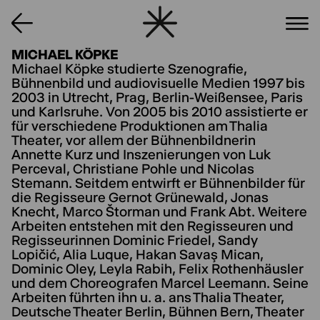
MICHAEL KÖPKE
Michael Köpke studierte Szenografie,
Bühnenbild und audiovisuelle Medien 1997 bis
2003 in Utrecht, Prag, Berlin-Weißensee, Paris
und Karlsruhe. Von 2005 bis 2010 assistierte er
für verschiedene Produktionen am Thalia
Theater, vor allem der Bühnenbildnerin
Annette Kurz und Inszenierungen von Luk
Perceval, Christiane Pohle und Nicolas
Stemann. Seitdem entwirft er Bühnenbilder für
die Regisseure Gernot Grünewald, Jonas
Knecht, Marco Štorman und Frank Abt. Weitere
Arbeiten entstehen mit den Regisseuren und
Regisseurinnen Dominic Friedel, Sandy
Lopičić, Alia Luque, Hakan Savaş Mican,
Dominic Oley, Leyla Rabih, Felix Rothenhäusler
und dem Choreografen Marcel Leemann. Seine
Arbeiten führten ihn u. a. ans Thalia Theater,
Deutsche Theater Berlin, Bühnen Bern, Theater