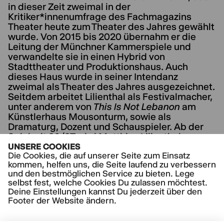
in dieser Zeit zweimal in der
Kritiker*innenumfrage des Fachmagazins
Theater heute zum Theater des Jahres gewählt
wurde. Von 2015 bis 2020 übernahm er die
Leitung der Münchner Kammerspiele und
verwandelte sie in einen Hybrid von
Stadttheater und Produktionshaus. Auch
dieses Haus wurde in seiner Intendanz
zweimal als Theater des Jahres ausgezeichnet.
Seitdem arbeitet Lilienthal als Festivalmacher,
unter anderem von
This Is Not Lebanon
am
Künstlerhaus Mousonturm, sowie als
Dramaturg, Dozent und Schauspieler. Ab der
Spielzeit 26/27 wird Matthias Lilienthal
Intendant der Volksbühne Berlin.
UNSERE COOKIES
Die Cookies, die auf unserer Seite zum Einsatz
kommen, helfen uns, die Seite laufend zu verbessern
und den bestmöglichen Service zu bieten. Lege
selbst fest, welche Cookies Du zulassen möchtest.
Deine Einstellungen kannst Du jederzeit über den
Footer der Website ändern.