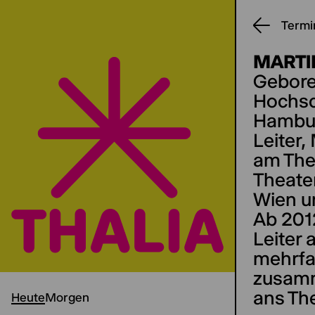
Termi
MARTI
Geboren
Hochsc
Hambur
Leiter,
am The
Theate
Wien u
Ab 2012
Leiter
mehrfac
zusamm
ans Th
Heute
Morgen