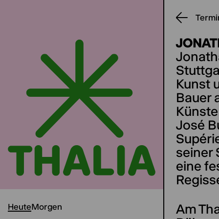
Termi
JONAT
Jonath
Stuttga
Kunst 
Bauer 
Künste
José Bu
Supérie
seiner 
eine f
Regiss
Am Thal
Heute
Morgen