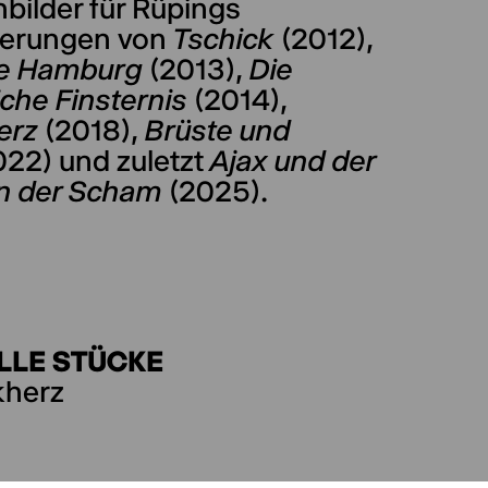
bilder für Rüpings
ierungen von
Tschick
(2012),
e Hamburg
(2013),
Die
iche Finsternis
(2014),
erz
(2018),
Brüste und
22) und zuletzt
Ajax und der
n der Scham
(2025).
LLE STÜCKE
kherz