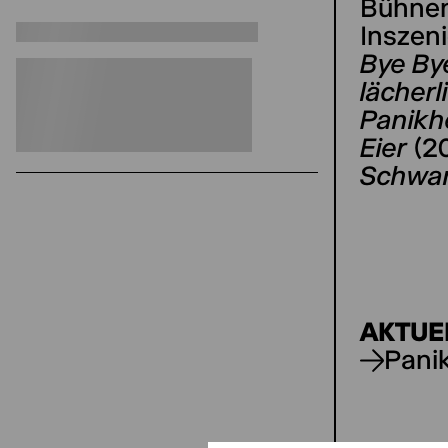
Bühnen
Inszen
Bye By
lächerl
Panikh
Eier
(20
Schwa
AKTUE
Pani