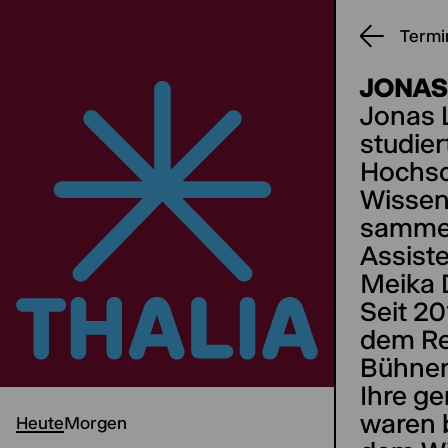
Termi
JONAS
Jonas 
studie
Hochsc
Wissen
sammel
Assiste
Meika 
Seit 20
dem Re
Bühnen
Ihre g
waren b
Heute
Morgen