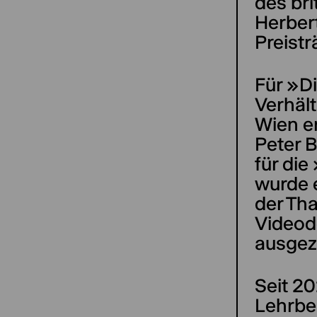
des br
Herber
Preistr
Für »D
Verhäl
Wien e
Peter 
für di
wurde 
der Tha
Videod
ausgez
Seit 20
Lehrbe