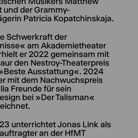
itischen Musikers Matthew
t und der Grammy-
ägerin Patricia Kopatchinskaja.
ie Schwerkraft der
tnisse« am Akademietheater
rhielt er 2022 gemeinsam mit
Baur den Nestroy-Theaterpreis
e »Beste Ausstattung«. 2024
er mit dem Nachwuchspreis
lia Freunde für sein
esign bei »Der Talisman«
eichnet.
23 unterrichtet Jonas Link als
auftragter an der HfMT