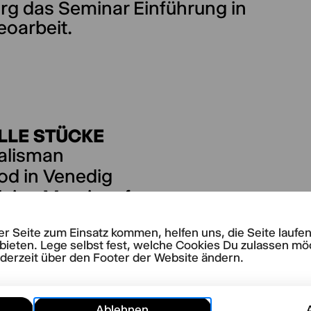
g das Seminar Einführung in
eoarbeit.
LLE STÜCKE
Talisman
od in Venedig
leine Meerjungfrau
a Galotti
rer Seite zum Einsatz kommen, helfen uns, die Seite lauf
die Rolle singt oder der
bieten. Lege selbst fest, welche Cookies Du zulassen mö
kommene Angler
ederzeit über den Footer der Website ändern.
Ablehnen