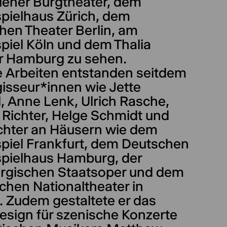
ener Burgtheater, dem
pielhaus Zürich, dem
hen Theater Berlin, am
piel Köln und dem Thalia
r Hamburg zu sehen.
e Arbeiten entstanden seitdem
gisseur*innen wie Jette
, Anne Lenk, Ulrich Rasche,
 Richter, Helge Schmidt und
ichter an Häusern wie dem
piel Frankfurt, dem Deutschen
pielhaus Hamburg, der
gischen Staatsoper und dem
chen Nationaltheater in
. Zudem gestaltete er das
esign für szenische Konzerte