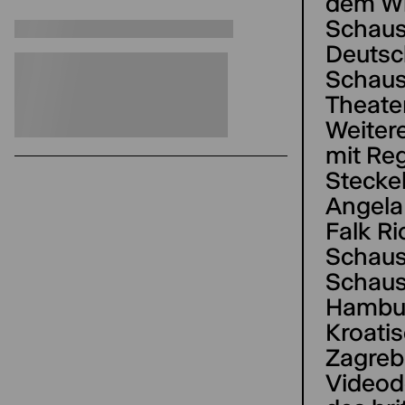
dem Wi
Schaus
Deutsc
Schaus
Theate
Weiter
mit Re
Steckel
Angela
Falk R
Schaus
Schaus
Hambur
Kroatis
Zagreb
Videod