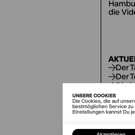
Hambur
die Vid
AKTUE
Der 
Der T
Die k
Emili
UNSERE COOKIES
Die Cookies, die auf unse
Wenn 
bestmöglichen Service zu 
voll
Einstellungen kannst Du j
Akzeptieren