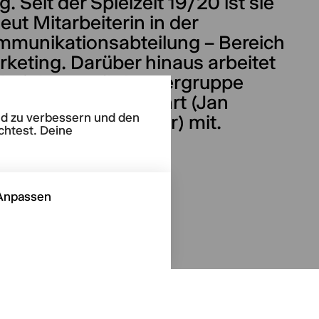
ig. Seit der Spielzeit 19/20 ist sie
eut Mitarbeiterin in der
munikationsabteilung – Bereich
keting. Darüber hinaus arbeitet
 bei der Musiktheatergruppe
mmando Himmelfahrt (Jan
end zu verbessern und den
rak/Thomas Fiedler) mit.
chtest. Deine
Anpassen