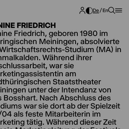
De
En
NINE FRIEDRICH
ine Friedrich, geboren 1980 im
ringischen Meiningen, absolvierte
 Wirtschaftsrechts-Studium (MA) in
malkalden. Während ihrer
chlussarbeit, war sie
ketingassistentin am
thüringischen Staatstheater
ningen unter der Intendanz von
 Bosshart. Nach Abschluss des
diums war sie dort ab der Spielzeit
04 als feste Mitarbeiterin im
keting tätig. Während dieser Zeit