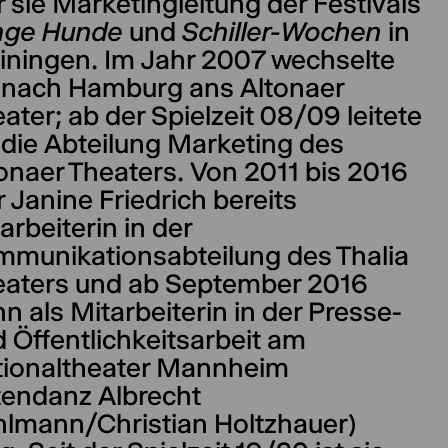
 sie Marketingleitung der Festivals
nge Hunde
und
Schiller-Wochen
in
ningen. Im Jahr 2007 wechselte
 nach Hamburg ans Altonaer
ater; ab der Spielzeit 08/09 leitete
 die Abteilung Marketing des
onaer Theaters. Von 2011 bis 2016
 Janine Friedrich bereits
arbeiterin in der
munikationsabteilung des Thalia
eaters und ab September 2016
n als Mitarbeiterin in der Presse-
 Öffentlichkeitsarbeit am
tionaltheater Mannheim
tendanz Albrecht
lmann/Christian Holtzhauer)