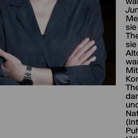
war
Ju
Mei
sie
The
sie
Alt
war
Mit
Kom
Th
dan
und
Na
(In
Puh