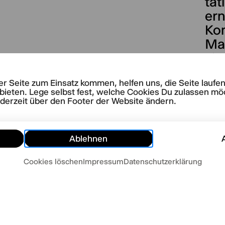
tät
ern
Kom
Mar
sie
Ko
rer Seite zum Einsatz kommen, helfen uns, die Seite lauf
Dvo
bieten. Lege selbst fest, welche Cookies Du zulassen mö
ederzeit über den Footer der Website ändern.
Ablehnen
Cookies löschen
Impressum
Datenschutzerklärung