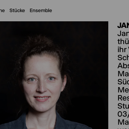
ne
Stücke
Ensemble
JA
Jan
thü
ihr
Sch
Abs
Mar
Süd
Mei
Res
Stu
03/
Mar