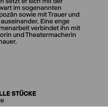
n setzt er sich mit der
art im sogenannten
pozän sowie mit Trauer und
 auseinander. Eine enge
enarbeit verbindet ihn mit
torin und Theatermacherin
nauer.
LLE STÜCKE
le