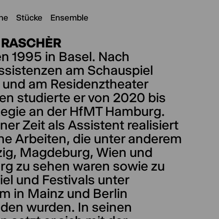
ne
Stücke
Ensemble
O RASCHÈR
n 1995 in Basel. Nach
ssistenzen am Schauspiel
g und am Residenztheater
n studierte er von 2020 bis
egie an der HfMT Hamburg.
iner Zeit als Assistent realisiert
ne Arbeiten, die unter anderem
pzig, Magdeburg, Wien und
g zu sehen waren sowie zu
el und Festivals unter
m in Mainz und Berlin
aden wurden. In seinen