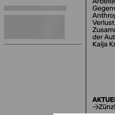
Arbeite
Gegenw
Anthro
Verlust
Zusamm
der Au
Kaija K
AKTUE
Zünz