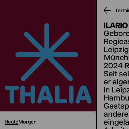
Termi
ILARI
Gebore
Regiea
Leipzi
Münche
2024 R
Seit se
er eige
in Lei
Hambur
Gastspi
andere
eingel
Heute
Morgen