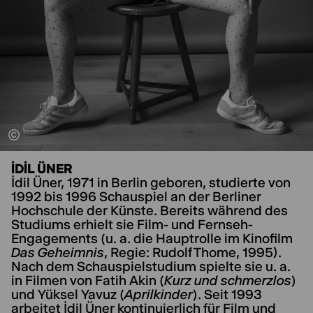
İDIL ÜNER
İdil Üner, 1971 in Berlin geboren, studierte von
1992 bis 1996 Schauspiel an der Berliner
Hochschule der Künste. Bereits während des
Studiums erhielt sie Film- und Fernseh-
Engagements (u. a. die Hauptrolle im Kinofilm
Das Geheimnis
, Regie: Rudolf Thome, 1995).
Nach dem Schauspielstudium spielte sie u. a.
in Filmen von Fatih Akin (
Kurz und schmerzlos
)
und Yüksel Yavuz (
Aprilkinder
). Seit 1993
arbeitet İdil Üner kontinuierlich für Film und