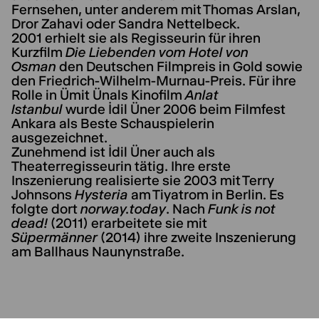
Fernsehen, unter anderem mit Thomas Arslan,
Dror Zahavi oder Sandra Nettelbeck.
2001 erhielt sie als Regisseurin für ihren
Kurzfilm
Die Liebenden vom Hotel von
Osman
den Deutschen Filmpreis in Gold sowie
den Friedrich-Wilhelm-Murnau-Preis. Für ihre
Rolle in Ümit Ünals Kinofilm
Anlat
Istanbul
wurde İdil Üner 2006 beim Filmfest
Ankara als Beste Schauspielerin
ausgezeichnet.
Zunehmend ist İdil Üner auch als
Theaterregisseurin tätig. Ihre erste
Inszenierung realisierte sie 2003 mit Terry
Johnsons
Hysteria
am Tiyatrom in Berlin. Es
folgte dort
norway.today
. Nach
Funk is not
dead!
(2011) erarbeitete sie mit
Süpermänner
(2014) ihre zweite Inszenierung
am Ballhaus Naunynstraße.