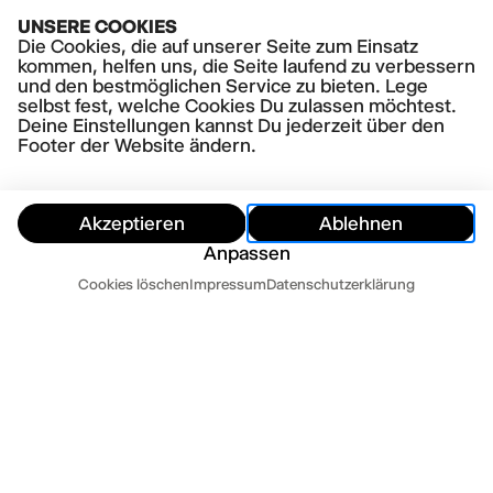
UNSERE COOKIES
AKTUELLE STÜCKE
Die Cookies, die auf unserer Seite zum Einsatz
Gazino Altınova
kommen, helfen uns, die Seite laufend zu verbessern
und den bestmöglichen Service zu bieten. Lege
selbst fest, welche Cookies Du zulassen möchtest.
Deine Einstellungen kannst Du jederzeit über den
Footer der Website ändern.
Akzeptieren
Ablehnen
Anpassen
Termine
Cookies löschen
Impressum
Datenschutzerklärung
Ausblenden
Heute
Morgen
Kontakt
Newsletter
Presse
Impressum
Datenschutz
AGB
Cookie Einstellungen