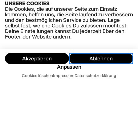
UNSERE COOKIES
AKTUELLE STÜCKE
Die Cookies, die auf unserer Seite zum Einsatz
Hope
kommen, helfen uns, die Seite laufend zu verbessern
und den bestmöglichen Service zu bieten. Lege
selbst fest, welche Cookies Du zulassen möchtest.
Deine Einstellungen kannst Du jederzeit über den
Footer der Website ändern.
Akzeptieren
Ablehnen
Anpassen
Termine
Cookies löschen
Impressum
Datenschutzerklärung
Ausblenden
Heute
Morgen
Kontakt
Newsletter
Presse
Impressum
Datenschutz
AGB
Cookie Einstellungen