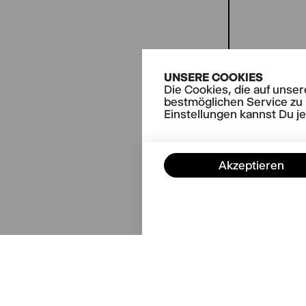
UNSERE COOKIES
Die Cookies, die auf unse
AKTUE
bestmöglichen Service zu 
No B
Einstellungen kannst Du j
Akzeptieren
Kontakt
News