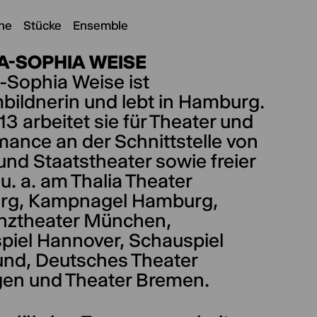
ne
Stücke
Ensemble
A-SOPHIA WEISE
-Sophia Weise ist
bildnerin und lebt in Hamburg.
13 arbeitet sie für Theater und
mance an der Schnittstelle von
und Staatstheater sowie freier
u. a. am Thalia Theater
g, Kampnagel Hamburg,
nztheater München,
piel Hannover, Schauspiel
nd, Deutsches Theater
gen und Theater Bremen.