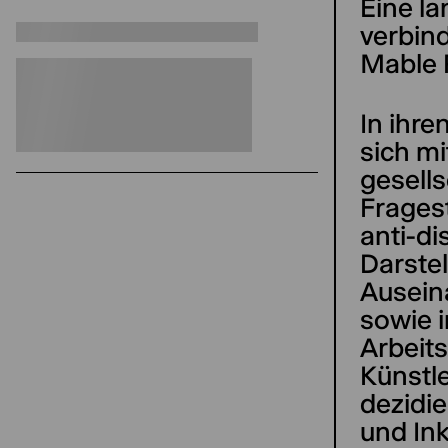
Eine l
verbind
Mable 
In ihre
sich m
gesells
Fragest
anti-d
Darstel
Ausein
sowie i
Arbeit
Künstle
dezidie
und Ink