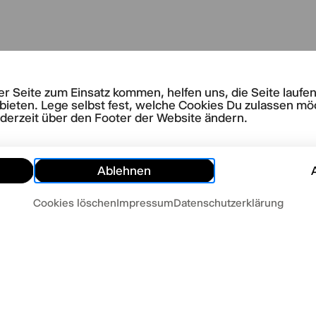
rer Seite zum Einsatz kommen, helfen uns, die Seite lauf
LLE STÜCKE
bieten. Lege selbst fest, welche Cookies Du zulassen mö
ody
ederzeit über den Footer der Website ändern.
Ablehnen
Cookies löschen
Impressum
Datenschutzerklärung
letter
Presse
Impressum
Datenschutz
AGB