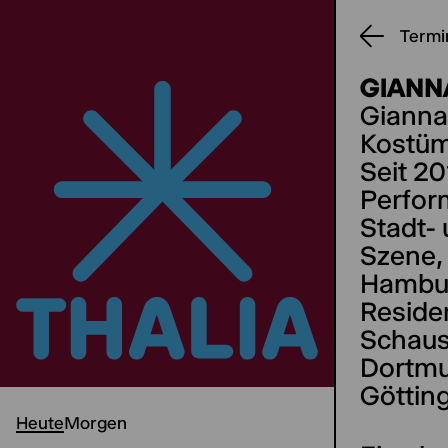
Termi
GIANN
Gianna
Kostüm
Seit 20
Perfor
Stadt- 
Szene, 
Hambur
Reside
Schaus
Dortmu
Göttin
Heute
Morgen