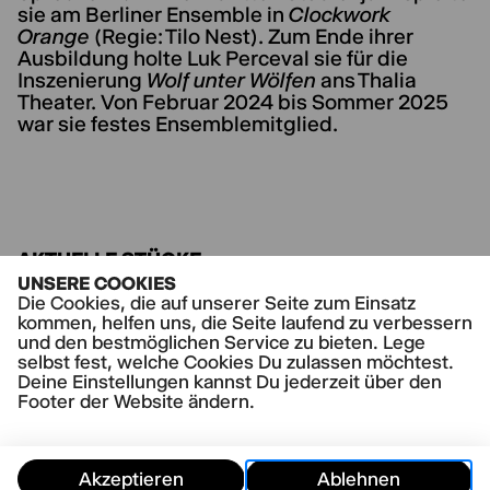
sie am Berliner Ensemble in
Clockwork
Orange
(Regie: Tilo Nest). Zum Ende ihrer
Ausbildung holte Luk Perceval sie für die
Inszenierung
Wolf unter Wölfen
ans Thalia
Theater. Von Februar 2024 bis Sommer 2025
war sie festes Ensemblemitglied.
AKTUELLE STÜCKE
Alles, was wir nicht erinnern
UNSERE COOKIES
Die Cookies, die auf unserer Seite zum Einsatz
Frommer Tanz
kommen, helfen uns, die Seite laufend zu verbessern
und den bestmöglichen Service zu bieten. Lege
selbst fest, welche Cookies Du zulassen möchtest.
Deine Einstellungen kannst Du jederzeit über den
Footer der Website ändern.
Akzeptieren
Ablehnen