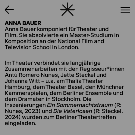
ANNA BAUER
Anna Bauer komponiert für Theater und
Film. Sie absolvierte ein Master-Studium in
Komposition an der National Film and
Television School in London.
Im Theater verbindet sie langjährige
Zusammenarbeiten mit den Regisseur*innen
Antú Romero Nunes, Jette Steckel und
Johanna Witt – u.a. am Thalia Theater
Hamburg, dem Theater Basel, den Münchner
Kammerspielen, dem Berliner Ensemble und
dem Dramaten in Stockholm. Die
Inszenierungen
Ein Sommernachtstraum
(R:
Nunes, 2023) und
Die Vaterlosen
(R: Steckel,
2024) wurden zum Berliner Theatertreffen
eingeladen.