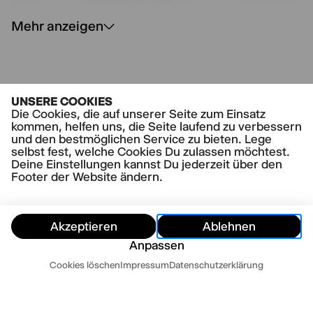
Mehr anzeigen
UNSERE COOKIES
Die Cookies, die auf unserer Seite zum Einsatz
kommen, helfen uns, die Seite laufend zu verbessern
ANNA NICOLAS, ARCHITEKTIN
und den bestmöglichen Service zu bieten. Lege
»Persönlich brauche ich das Thalia Theater,
selbst fest, welche Cookies Du zulassen möchtest.
weil es aktuell und lebendig ist: Fordernde und
Deine Einstellungen kannst Du jederzeit über den
stets neue Begegnungen mit mir selbst und
Footer der Website ändern.
konstruktive Auseinandersetzung mit meinen
inneren Welten und Werten. Das strahlt in die
Gesellschaft und unsere Stadt.«
Akzeptieren
Ablehnen
Anpassen
Termine
Cookies löschen
Impressum
Datenschutzerklärung
Ausblenden