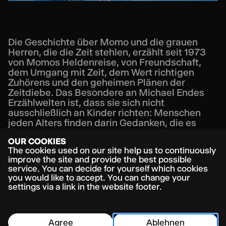
Die Geschichte über Momo und die grauen
Herren, die die Zeit stehlen, erzählt seit 1973
von Momos Heldenreise, von Freundschaft,
dem Umgang mit Zeit, dem Wert richtigen
Zuhörens und den geheimen Plänen der
Zeitdiebe. Das Besondere an Michael Endes
Erzählwelten ist, dass sie sich nicht
ausschließlich an Kinder richten: Menschen
jeden Alters finden darin Gedanken, die es
nachzuvollziehen lohnt.
OUR COOKIES
Momo hört zu. Es ist eine Fähigkeit, die in
The cookies used on our site help us to continuously
unserer immer digitalisierteren Gesellschaft
improve the site and provide the best possible
der individuellen Bedürfnisbefriedigung
service. You can decide for yourself which cookies
besonders an Relevanz gewinnt. Sich aus dem
you would like to accept. You can change your
eigenen Erlebnishorizont zu bewegen und die
settings via a link in the website footer.
Perspektive des Gegenübers einzunehmen
wird auch auf politischer Ebene immer
wichtiger, um dem Druck von rechts zu
Agree
Ablehnen
begegnen, wachsender zwischenmenschlicher