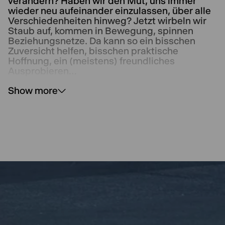
verändern? Haben wir den Mut, uns immer
wieder neu aufeinander einzulassen, über alle
Verschiedenheiten hinweg? Jetzt wirbeln wir
Staub auf, kommen in Bewegung, spinnen
Beziehungsnetze. Da kann so ein bisschen
Zuversicht helfen, bisschen praktische
Hoffnung, ein (meistens) freundliches
Ausprobieren...
Show more
Das Ensemble von
Um dich zu finden
begibt
sich auf eine performative Spurensuche des
Menschseins in komplexen Verhältnissen.
Ohne Gleichheit zu behaupten suchen die
Performer*innen gemeinsam mit dem
Publikum nach dem, was sie verbindet.
Es spielen:
ANGELA BIWER, DOROTHEE
BÖNTGEN, FABIAN KAHL, LISA MEYER, MERAL
ILHAN, MERLE PETERSEN, MORITZ