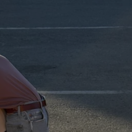
LARSEN, NATALIE JUNGE, STELLA JACOBS,
SVETLANA FREGIN, THOMAS GEIGER, URSULA
KAPP, VERENA BITTNER UND VINCENZA
PESCHECHERA
Künstlerische Leitung:
TERESA L.
ROSENKRANTZ
Assistenz:
VIOLA MELLIES