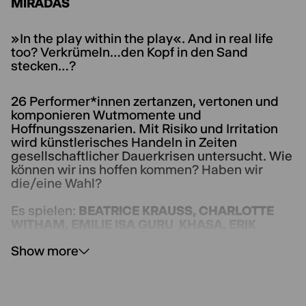
MIRADAS
»In the play within the play«. And in real life
too? Verkrümeln…den Kopf in den Sand
stecken…?
26 Performer*innen zertanzen, vertonen und
komponieren Wutmomente und
Hoffnungsszenarien. Mit Risiko und Irritation
wird künstlerisches Handeln in Zeiten
gesellschaftlicher Dauerkrisen untersucht. Wie
können wir ins hoffen kommen? Haben wir
die/eine Wahl?
Es spielen:
BEATRICE KRAUSS, CHARLOTTE
WITHAM, EMILIE ISA GURU KHASA, ERIK
ASCHERT, ISABELL MÜLLER-KNAPP, JANNE
Show more
TOBSCHALL, JOSEPHINE JOHN, JULE
WÜSTENHAGEN, JULIAN CLEMENT,
KATHARINA KÖHLER, LARA STÖVER, LUCIANA
RAUFEISEN, LUISA MÜLLER-BRANGS,