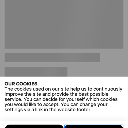
Vom 5. bis 13.6.26 wird die Gaußstraße zur
Festivalzone: Wir feiern die Premieren unserer
Theaterprojekte und CLUBS, bringen
unsere Produktionen auf die Bühne und
zeigen, woran wir das ganze Jahr
gearbeitet haben. Freut euch auf spannende
Aufführungen, offene Feedbackformate und
Festivalpartys.
OUR COOKIES
The cookies used on our site help us to continuously
improve the site and provide the best possible
service. You can decide for yourself which cookies
you would like to accept. You can change your
settings via a link in the website footer.