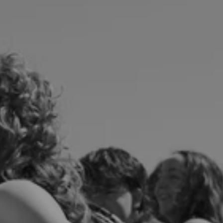
Mit Dank an:
MARCO MERENDA, THE
SCHMIDT, LESLIE
WILLIS, SANTIAGO GONZALEZ MONCADA,
CLIO DINAMARCA
ALL STARS FESTIVAL
Endlich ist es so weit! Zum Abschluss der
Spielzeit lassen wir es nochmal richtig krachen.
Vom 5. bis 13.6.26 wird die Gaußstraße zur
Festivalzone: Wir feiern die Premieren unserer
Theaterprojekte und CLUBS, bringen
unsere Produktionen auf die Bühne und
zeigen, woran wir das ganze Jahr
gearbeitet haben. Freut euch auf spannende
Aufführungen, offene Feedbackformate und
Festivalpartys.