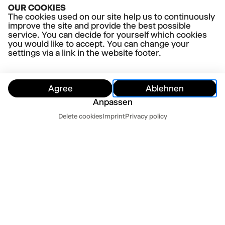
Mehr erfahren
OUR COOKIES
The cookies used on our site help us to continuously
improve the site and provide the best possible
service. You can decide for yourself which cookies
you would like to accept. You can change your
settings via a link in the website footer.
Agree
Ablehnen
Anpassen
Dates
Delete cookies
Imprint
Privacy policy
Hide
Today
Tomorrow
Contact us
Newsletter
Press
Imprint
Datenschutz
Terms and conditions
Cookie settings