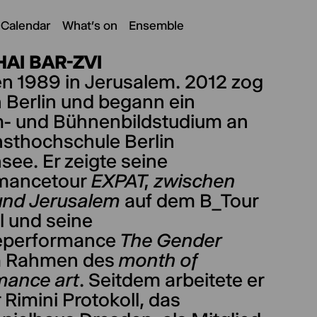
 Calendar
What's on
Ensemble
AI BAR-ZVI
n 1989 in Jerusalem. 2012 zog
 Berlin und begann ein
- und Bühnenbildstudium an
nsthochschule Berlin
ee. Er zeigte seine
mancetour
EXPAT, zwischen
 und Jerusalem
auf dem B_Tour
l und seine
eperformance
The Gender
m Rahmen des
month of
mance art
. Seitdem arbeitete er
ür Rimini Protokoll, das