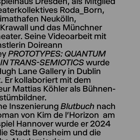
pielhaus Dresden, als Mitglied
eaterkollektives Roda_Born,
imathafen Neukölln,
Krawall und das Münchner
eater. Seine Videoarbeit mit
stlerin Doireann
ey
PROTOTYPES: QUANTUM
 IN TRANS-SEMIOTICS
wurde
Hugh Lane Gallery in Dublin
. Er kollaboriert mit dem
eur Mattias Köhler als Bühnen-
stümbildner.
ine Inszenierung
Blutbuch
nach
man von Kim de l’Horizon am
piel Hannover wurde er 2024
die Stadt Bensheim und die