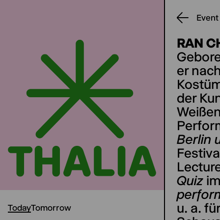
Event
RAN CH
Gebore
er nach
Kostüm
der Ku
Weißens
Perfor
Berlin
Festiva
Lectur
Quiz
i
perfor
u. a. f
Today
Tomorrow