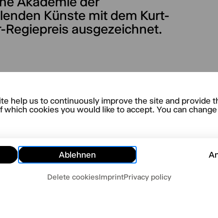
he Akademie der
llenden Künste mit dem Kurt-
-Regiepreis ausgezeichnet.
te help us to continuously improve the site and provide t
NT PLAYS
f which cookies you would like to accept. You can change y
mer Tanz
Ablehnen
A
Delete cookies
Imprint
Privacy policy