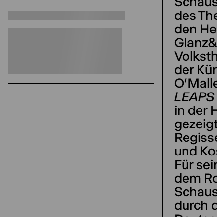
Schaus
des Th
den He
Glanz&
Volksth
der Kün
O'Mall
LEAPS
in der 
gezeigt
Regiss
und Ko
Für se
dem Ro
Schaus
durch 