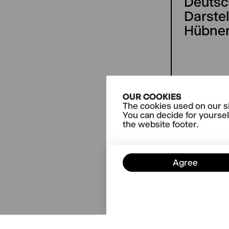
Deutsc
Darste
Hübner
OUR COOKIES
The cookies used on our si
CURRE
You can decide for yoursel
From
the website footer.
Agree