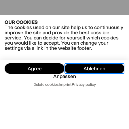
CURRENT PLAYS
OUR COOKIES
Sankt Falstaff
The cookies used on our site help us to continuously
improve the site and provide the best possible
service. You can decide for yourself which cookies
you would like to accept. You can change your
settings via a link in the website footer.
Agree
Ablehnen
Anpassen
Dates
Delete cookies
Imprint
Privacy policy
Hide
Today
Tomorrow
Contact us
Newsletter
Press
Imprint
Datenschutz
Terms and conditions
Cookie settings