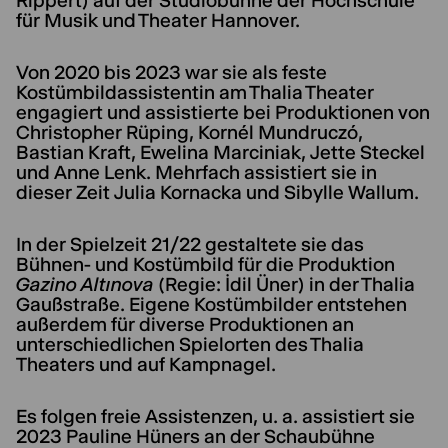
Rippert) auf der Studiobühne der Hochschule
für Musik und Theater Hannover.
Von 2020 bis 2023 war sie als feste
Kostümbildassistentin am Thalia Theater
engagiert und assistierte bei Produktionen von
Christopher Rüping, Kornél Mundruczó,
Bastian Kraft, Ewelina Marciniak, Jette Steckel
und Anne Lenk. Mehrfach assistiert sie in
dieser Zeit Julia Kornacka und Sibylle Wallum.
In der Spielzeit 21/22 gestaltete sie das
Bühnen- und Kostümbild für die Produktion
Gazino Altınova
(Regie: İdil Üner) in der Thalia
Gaußstraße. Eigene Kostümbilder entstehen
außerdem für diverse Produktionen an
unterschiedlichen Spielorten des Thalia
Theaters und auf Kampnagel.
Es folgen freie Assistenzen, u. a. assistiert sie
2023 Pauline Hüners an der Schaubühne