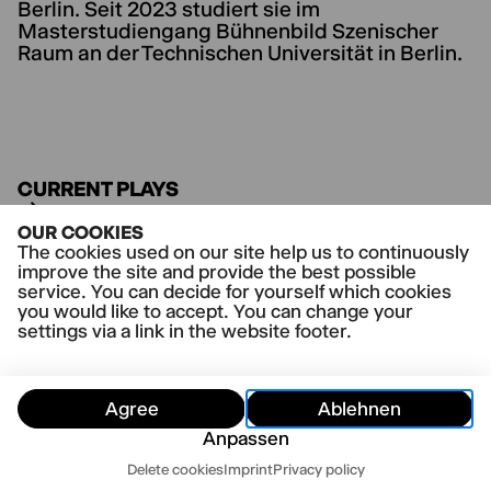
Berlin. Seit 2023 studiert sie im
Masterstudiengang Bühnenbild Szenischer
Raum an der Technischen Universität in Berlin.
CURRENT PLAYS
Asche
OUR COOKIES
Gazino Altınova
The cookies used on our site help us to continuously
improve the site and provide the best possible
service. You can decide for yourself which cookies
you would like to accept. You can change your
settings via a link in the website footer.
Agree
Ablehnen
Anpassen
Dates
Delete cookies
Imprint
Privacy policy