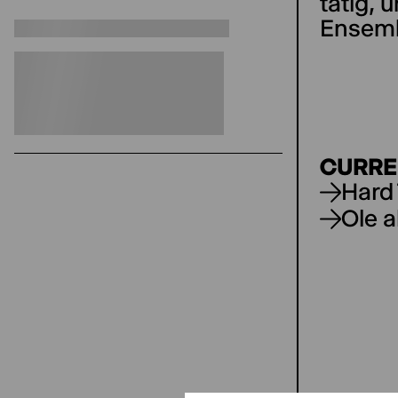
tätig, 
Ensemb
CURRE
Hard
Ole a