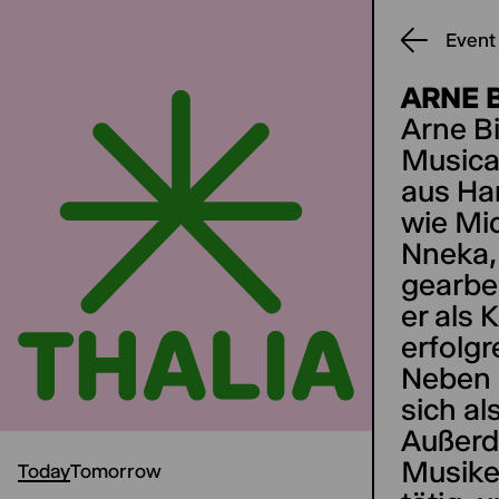
Event
ARNE 
Arne Bi
Musical
aus Ha
wie Mi
Nneka,
gearbei
er als 
erfolgr
Neben 
sich al
Außerde
Musike
Today
Tomorrow