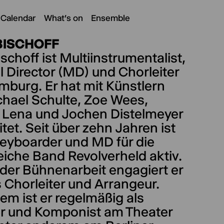
 Calendar
What's on
Ensemble
BISCHOFF
schoff ist Multiinstrumentalist,
 Director (MD) und Chorleiter
mburg. Er hat mit Künstlern
chael Schulte, Zoe Wees,
 Lena und Jochen Distelmeyer
tet. Seit über zehn Jahren ist
Keyboarder und MD für die
eiche Band Revolverheld aktiv.
der Bühnenarbeit engagiert er
s Chorleiter und Arrangeur.
m ist er regelmäßig als
r und Komponist am Theater