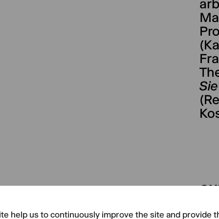
arb
Mat
Pr
(K
Fra
The
Sie
(Re
Ko
CU
A
te help us to continuously improve the site and provide t
F