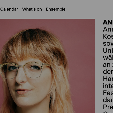
 Calendar
What's on
Ensemble
AN
An
Ko
sow
Uni
wäh
an 
der
Ham
int
Fes
dar
Pre