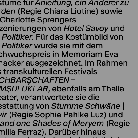
stüme für
Anleitung, ein Anderer zu
rden
(Regie Chiara Liotine) sowie
 Charlotte Sprengers
szenierungen von
Hotel Savoy
und
 Politiker.
Für das Kostümbild von
 Politiker
wurde sie mit dem
chwuchspreis in Memoriam Eva
nacker ausgezeichnet. Im Rahmen
 transkulturellen Festivals
CHBARŞCHAFTEN –
MŞULUKLAR
, ebenfalls am Thalia
ater, verantwortete sie die
sstattung von
Stumme Schwäne |
ir
(Regie Sophie Pahlke Luz) und
 and one Shades of Meryem
(Regie
illa Ferraz). Darüber hinaus