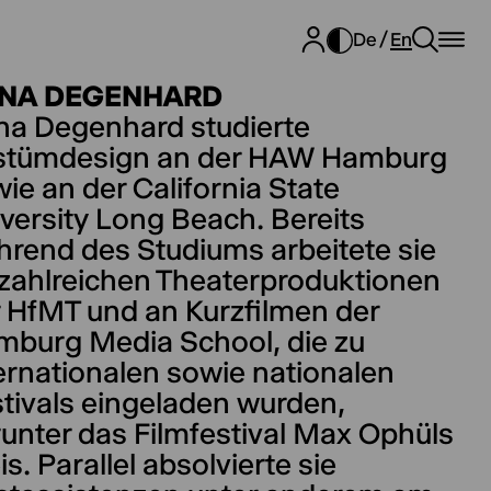
De
En
NA DEGENHARD
na Degenhard studierte
stümdesign an der HAW Hamburg
ie an der California State
versity Long Beach. Bereits
rend des Studiums arbeitete sie
zahlreichen Theaterproduktionen
 HfMT und an Kurzfilmen der
burg Media School, die zu
ernationalen sowie nationalen
tivals eingeladen wurden,
unter das Filmfestival Max Ophüls
is. Parallel absolvierte sie