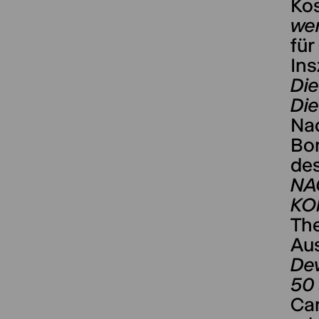
Ko
we
für
In
Die
Die
Na
Bo
des
NA
KO
The
Au
Dev
50
Cam