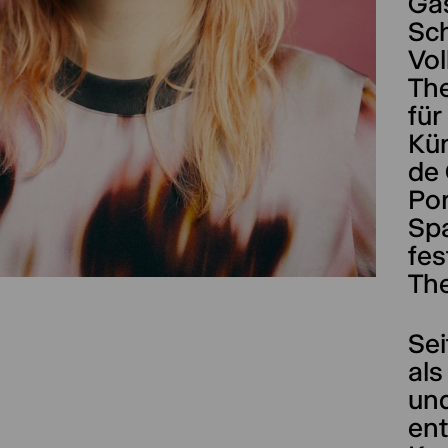
Ga
Sch
Vol
The
für
Kün
de 
Por
Spa
fes
The
Sei
als
und
ent