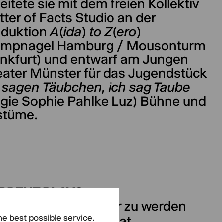
eitete sie mit dem freien Kollektiv
ter of Facts Studio
an der
oduktion
A(ida) to Z(ero)
ampnagel Hamburg / Mousonturm
nkfurt) und entwarf am Jungen
ater Münster für das Jugendstück
 sagen
Täubchen, ich sag Taube
gie Sophie Pahlke Luz) Bühne und
stüme.
RRENT PLAYS
nleitung ein anderer zu werden
he best possible service.
reiflug: All you can eat