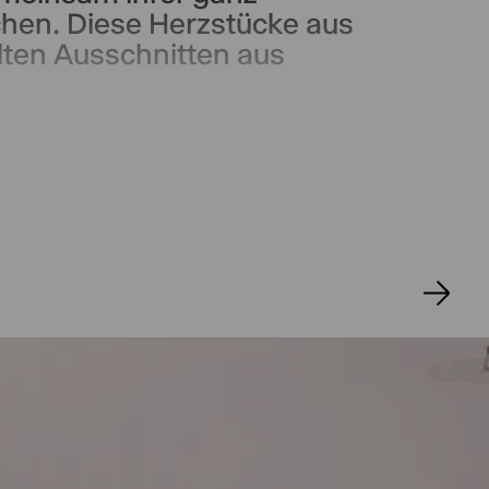
chen. Diese Herzstücke aus
elten Ausschnitten aus
irierender Abend, der die
ert – und ein SoundSalon