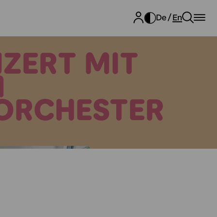
De
En
ZERT MIT
M
ORCHESTER