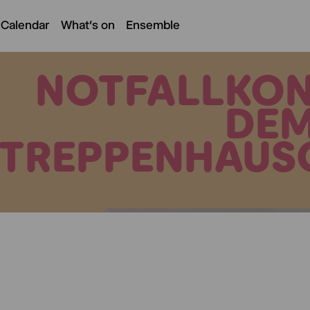
 Calendar
What's on
Ensemble
NOTFALLKON
DE
TREPPENHAUS