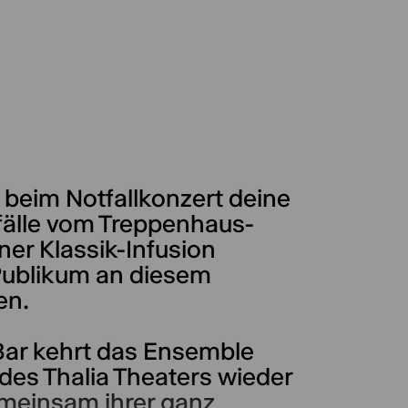
u beim Notfallkonzert deine
fälle vom Treppenhaus-
iner Klassik-Infusion
Publikum an diesem
en.
Bar kehrt das Ensemble
es Thalia Theaters wieder
emeinsam ihrer ganz