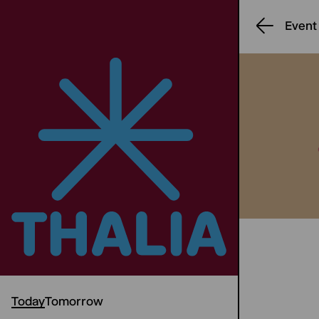
Event
Today
Tomorrow