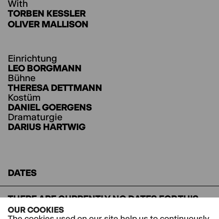
With
TORBEN KESSLER
OLIVER MALLISON
Einrichtung
LEO BORGMANN
Bühne
THERESA DETTMANN
Kostüm
DANIEL GOERGENS
Dramaturgie
DARIUS HARTWIG
DATES
THERE ARE CURRENTLY NO DATES FOR THIS
PERFORMANCE.
OUR COOKIES
The cookies used on our site help us to continuously