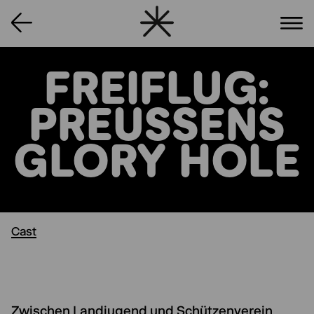
FREIFLUG:
PREUSSENS G
LORY HOLE
Cast
Zwischen Landjugend und Schützenverein