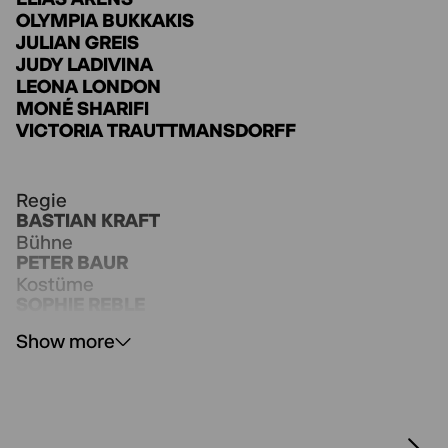
OLYMPIA BUKKAKIS
JULIAN GREIS
JUDY LADIVINA
LEONA LONDON
MONÉ SHARIFI
VICTORIA TRAUTTMANSDORFF
Regie
BASTIAN KRAFT
Bühne
PETER BAUR
Kostüme
SOPHIE REBLE
Musik
Show more
BJÖRN SC DEIGNER
Video
JONAS LINK
Live Kamera
SALYA FINK