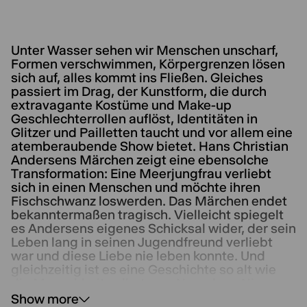
Unter Wasser sehen wir Menschen unscharf,
Formen verschwimmen, Körpergrenzen lösen
sich auf, alles kommt ins Fließen. Gleiches
passiert im Drag, der Kunstform, die durch
extravagante Kostüme und Make-up
Geschlechterrollen auflöst, Identitäten in
Glitzer und Pailletten taucht und vor allem eine
atemberaubende Show bietet. Hans Christian
Andersens Märchen zeigt eine ebensolche
Transformation: Eine Meerjungfrau verliebt
sich in einen Menschen und möchte ihren
Fischschwanz loswerden. Das Märchen endet
bekanntermaßen tragisch. Vielleicht spiegelt
es Andersens eigenes Schicksal wider, der sein
Leben lang in seinen Jugendfreund verliebt
war und diese Liebe nie leben konnte. Und
gleichzeitig ist es eine Geschichte so alt wie
die Menschheit selbst, von Nymphen, Nixen
und Wassergeistern, von Verwandlung und der
Show more