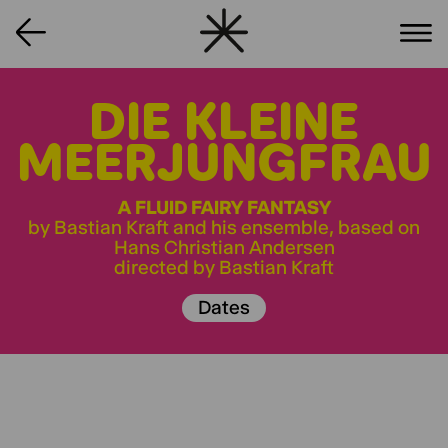
DIE KLEINE
MEERJUNGFRAU
A FLUID FAIRY FANTASY
by Bastian Kraft and his ensemble, based on
Hans Christian Andersen
directed by Bastian Kraft
Dates