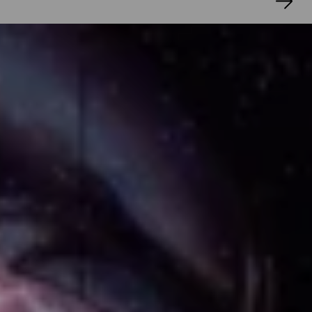
Dramaturgie
BENDIX FESEFELDT
SASKIA JABŁOŃSKA
Lichtdesign 
HANNES BIRKNER, MICHEL 
GÜNTERT 
Tonmeister 
STEFAN FLAD, FABIAN 
HAUGK
 Regieassistenz
 LEO 
BORGMANN 
Bühnenbildassistenz 
ALEXA 
GLASER
 Kostümassistenz 
HELENE 
MÖLLER 
Regiehospitanz 
SOFIA SCHELLHORN
Bühnenbildhospitanz 
MAYA KINZELBACH
Kostümhospitanz 
JETTE MARTENS
Videohospitanz 
HANNAH OTTE 
Inspizienz 
HEIKO FISCHER
 Soufflage 
FRIEDERIKE 
ZÖRNR 
Künstlerische Vermittlung 
NORA PATYK
Maske 
JULIA WILMS; JUTTA BÖGE, AMELIE 
BROICH, CAROLIN FREUDEMANN-BORN, 
FRIEDERIKE HARDER 
Kostümwerkstätten 
ANN-
KATHRIN MOHR 
Gewandmeister*innen 
CHRISTIAN PURSCH, SUSANNE DOHRN, 
ANGELA SPANNAKE
 Kostümmaler/-plastik 
TORSTEN SCHÜTTE 
Ton 
REWERT LINDEBURG