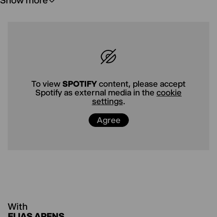
Show more
To view
YOUTUBE
content, please
accept Youtube as external media in
the
cookie settings
.
Agree
To view
SPOTIFY
content, please accept
Spotify as external media in the
cookie
settings
.
Agree
With
ELIAS ARENS