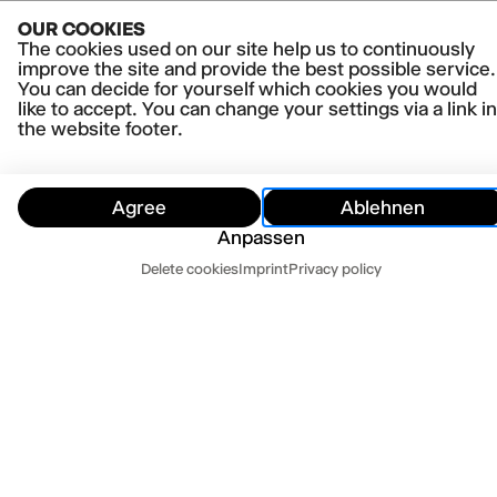
OUR COOKIES
Read more
The cookies used on our site help us to continuously
improve the site and provide the best possible service.
You can decide for yourself which cookies you would
»Die kleine Meerjungfrau ist hinreißend -
like to accept. You can change your settings via a link in
unbedingt hingehen!« (Hamburger
the website footer.
Abendblatt)
Read more
Agree
Ablehnen
Anpassen
»Ein berührend ehrlicher Abend.« (taz)
Dates
Delete cookies
Imprint
Privacy policy
Read more
Hide
»Geschichten, an deren Ende gelungener
Today
Tomorrow
Selbstausdruck steht.« (Die Deutsche Bühne)
Read more