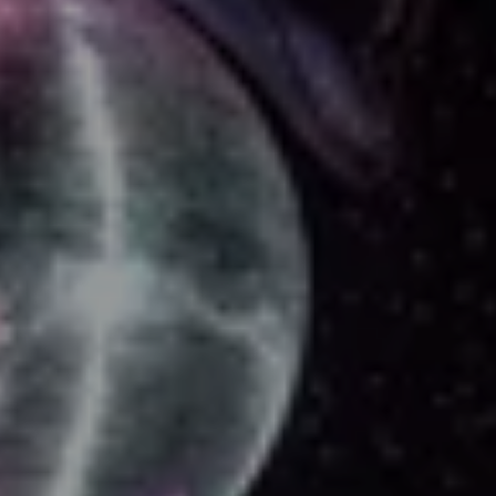
Tontechnik 
STEFFEN REIL
 Video
 MARKWARD 
SCHECK; SALYA FINK, MALWINE MANGOLD 
VOLK, OLE 
STEINFÜHRER 
Beleuchtungstechnische Einrichtu
HANNES BIRKNER, TIM MAIER
 Requisite 
RALF 
GEBERT; NOLWENN HANSON, MELANI JOANA 
MÜLLER
 Bühnentechnik
 MAXIMILIAN 
BREIMAIER