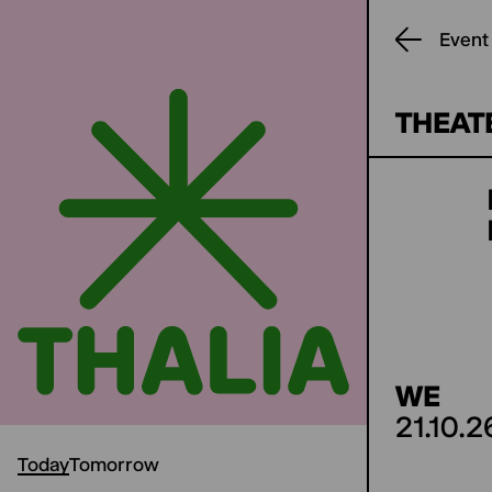
Event
THEAT
WE
21.10.2
Today
Tomorrow