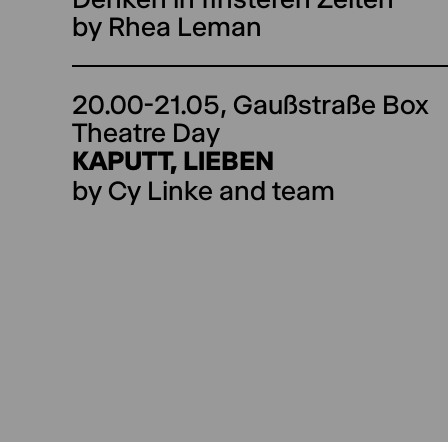
by Rhea Leman
directed by Tom Kühnel
20.00-21.05,
Gaußstraße Box
Theatre Day
KAPUTT, LIEBEN
by Cy Linke and team
directed by Cy Linke