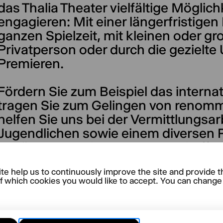
das Thalia Theater vielfältige Möglichk
engagieren: Mit einer längerfristigen
ganzen Spielzeit, mit kleinen oder g
Privatperson oder durch die gezielte
Premieren.
Fördern Sie zum Beispiel das internat
tragen Sie zum Gelingen von renommi
helfen Sie uns bei der Vermittlungsa
Jugendlichen sowie einem diversen 
Zugänge zum Theater zu verschaffen 
abzubauen.
te help us to continuously improve the site and provide t
f which cookies you would like to accept. You can change y