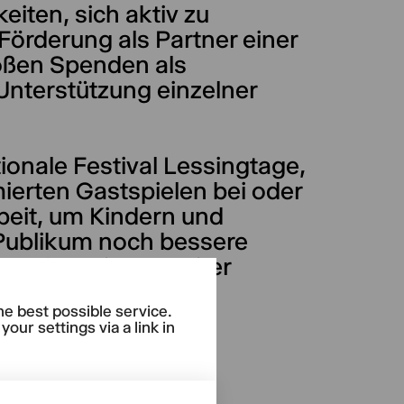
eiten, sich aktiv zu
 Förderung als Partner einer
roßen Spenden als
 Unterstützung einzelner
ionale Festival Lessingtage,
erten Gastspielen bei oder
rbeit, um Kindern und
Publikum noch bessere
und Barrieren weiter
he best possible service.
our settings via a link in