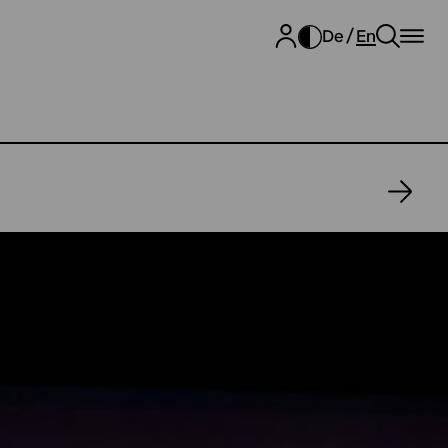
De
En