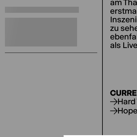
am Thal
erstmal
Inszen
zu sehe
ebenfa
als Liv
CURRE
Hard
Hop