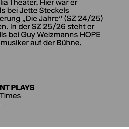
ia Theater. Hier war er
s bei Jette Steckels
ierung „Die Jahre“ (SZ 24/25)
n. In der SZ 25/26 steht er
lls bei Guy Weizmanns HOPE
emusiker auf der Bühne.
NT PLAYS
 Times
e