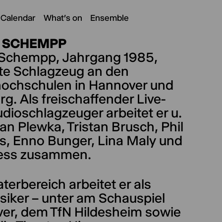
 Calendar
What's on
Ensemble
 SCHEMPP
Schempp, Jahrgang 1985,
rte Schlagzeug an den
ochschulen in Hannover und
. Als freischaffender Live-
dioschlagzeuger arbeitet er u.
Jan Plewka, Tristan Brusch, Phil
s, Enno Bunger, Lina Maly und
ess zusammen.
terbereich arbeitet er als
siker – unter am Schauspiel
er, dem TfN Hildesheim sowie