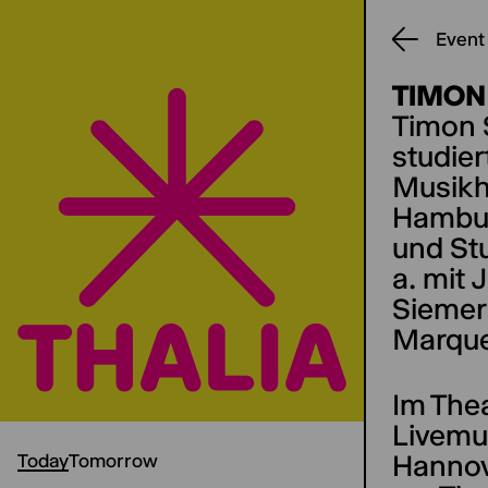
Event
TIMON
Timon 
studie
Musikh
Hamburg
und Stu
a. mit 
Siemer
Marqu
Im Thea
Livemu
Hannov
Today
Tomorrow