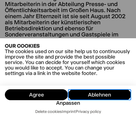
Mitarbeiterin in der Abteilung Presse- und
Öffentlichkeitsarbeit im Großen Haus. Nach
einem Jahr Elternzeit ist sie seit August 2002
als Mitarbeiterin der künstlerischen
Betriebsdirektion und ebenso für
Sonderveranstaltungen und Gastspiele im
Thalia in der Gaußstraße tätig.
OUR COOKIES
The cookies used on our site help us to continuously
improve the site and provide the best possible
service. You can decide for yourself which cookies
you would like to accept. You can change your
settings via a link in the website footer.
Agree
Ablehnen
Anpassen
Dates
Delete cookies
Imprint
Privacy policy
Hide