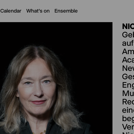
 Calendar
What's on
Ensemble
NI
Ge
auf
Am
Ac
New
Ges
Eng
Mus
Re
ein
beg
Ver