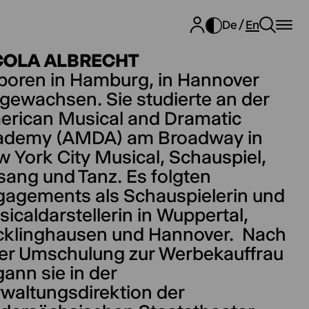
De
En
COLA ALBRECHT
boren in Hamburg, in Hannover
gewachsen. Sie studierte an der
erican Musical and Dramatic
ademy (AMDA) am Broadway in
 York City Musical, Schauspiel,
ang und Tanz. Es folgten
agements als Schauspielerin und
icaldarstellerin in Wuppertal,
cklinghausen und Hannover. Nach
er Umschulung zur Werbekauffrau
ann sie in der
waltungsdirektion der