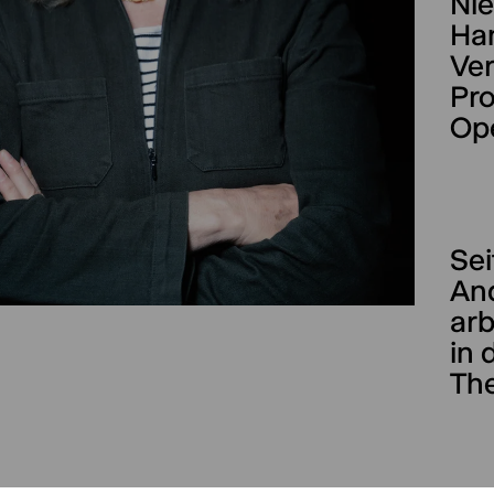
Nie
Han
Ver
Pro
Op
Sei
An
arb
in 
The