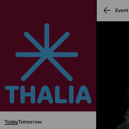
Event
Today
Tomorrow