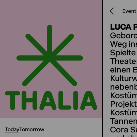
Event
LUCA 
Gebore
Weg ins
Spielte
Theate
einen 
Kultur
nebenbe
Kostüm
Projekt
Kostüm
Tannen
Cora S
Today
Tomorrow