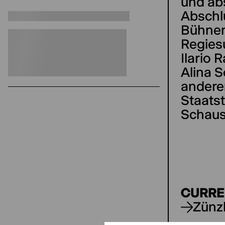
und ab
Abschl
Bühnen
Regies
Ilario 
Alina 
andere
Staats
Schaus
CURRE
Zünz