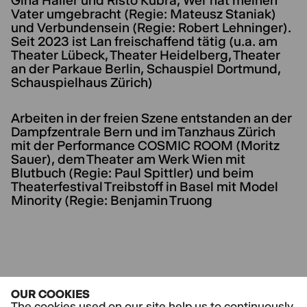
Gina Haller und Risto Kübra, Wer hat meinen
Vater umgebracht (Regie: Mateusz Staniak)
und Verbundensein (Regie: Robert Lehninger).
Seit 2023 ist Lan freischaffend tätig (u.a. am
Theater Lübeck, Theater Heidelberg, Theater
an der Parkaue Berlin, Schauspiel Dortmund,
Schauspielhaus Zürich)
Arbeiten in der freien Szene entstanden an der
Dampfzentrale Bern und im Tanzhaus Zürich
mit der Performance COSMIC ROOM (Moritz
Sauer), dem Theater am Werk Wien mit
Blutbuch (Regie: Paul Spittler) und beim
Theaterfestival Treibstoff in Basel mit Model
Minority (Regie: Benjamin Truong
CURRENT PLAYS
OUR COOKIES
KAPUTT, LIEBEN
The cookies used on our site help us to continuously