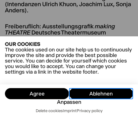
(Intendanzen Ulrich Khuon, Joachim Lux, Sonja
Anders).
Freiberuflich: Ausstellungsgrafik
making
THEATRE
Deutsches Theatermuseum
München.
OUR COOKIES
The cookies used on our site help us to continuously
improve the site and provide the best possible
service. You can decide for yourself which cookies
you would like to accept. You can change your
settings via a link in the website footer.
Agree
Ablehnen
Anpassen
Dates
Delete cookies
Imprint
Privacy policy
Hide
Today
Tomorrow