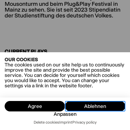
Mousonturm und beim Plug&Play Festival in
Mainz zu sehen. Sie ist seit 2023 Stipendiatin
der Studienstiftung des deutschen Volkes.
CURRENT PLAYS
ich vermisse sie halt schon oder die
OUR COOKIES
ostdeutsche fassung bewahren
The cookies used on our site help us to continuously
improve the site and provide the best possible
service. You can decide for yourself which cookies
you would like to accept. You can change your
settings via a link in the website footer.
Agree
Ablehnen
Anpassen
Dates
Delete cookies
Imprint
Privacy policy