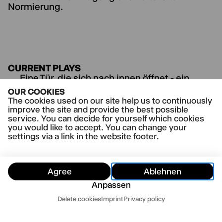
Normierung.
CURRENT PLAYS
Eine Tür, die sich nach innen öffnet - ein
begehbares Verfahren nach Motiven von
OUR COOKIES
Franz Kafka
The cookies used on our site help us to continuously
improve the site and provide the best possible
service. You can decide for yourself which cookies
you would like to accept. You can change your
settings via a link in the website footer.
Agree
Ablehnen
Anpassen
Dates
Delete cookies
Imprint
Privacy policy