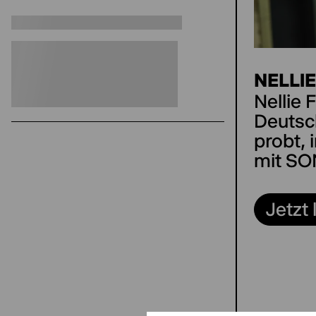
NELLI
Nellie
Deutsc
probt,
mit S
Jetzt