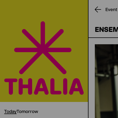
Event
ENSEM
Today
Tomorrow