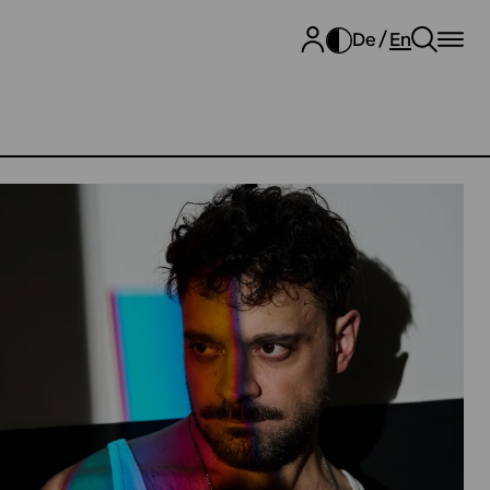
De
En