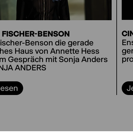
CI
E FISCHER-BENSON
Ens
 Fischer-Benson die gerade
ge
hes Haus von Annette Hess
pr
 im Gespräch mit Sonja Anders
ONJA ANDERS
 lesen
J